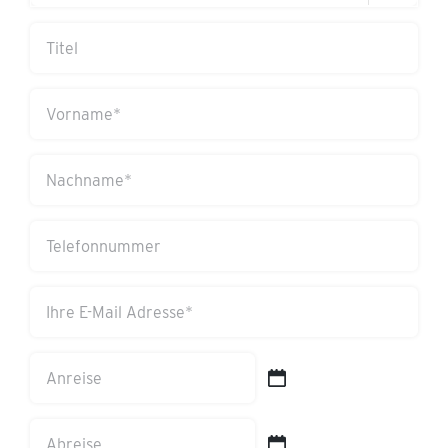
Titel
Vorname
(erforderlich)
Nachname
(erforderlich)
Telefonnummer
Ihre
E-
Mail
Anreise
Adresse
TT
(erforderlich)
Schrägstrich
Abreise