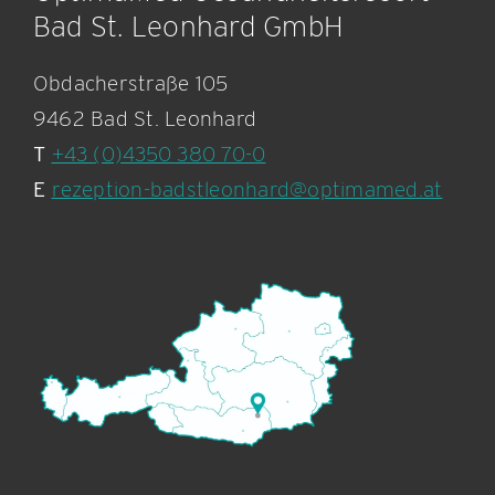
Bad St. Leonhard GmbH
Obdacherstraße 105
9462 Bad St. Leonhard
T
+43 (0)4350 380 70-0
E
rezeption-badstleonhard@optimamed.at