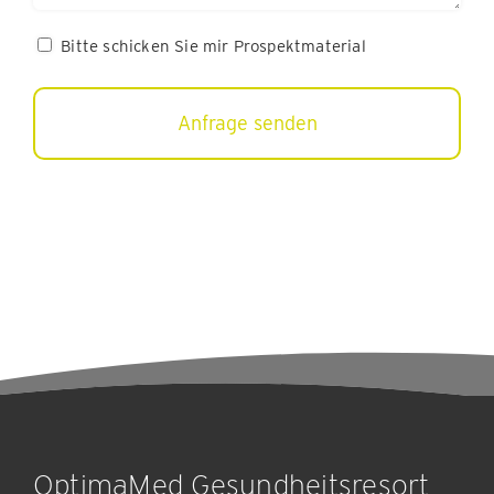
Bitte
Bitte schicken Sie mir Prospektmaterial
schicken
Sie
mir
Prospektmaterial
OptimaMed Gesundheitsresort