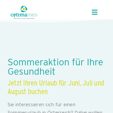
Skip
content
to
Toggle
content
Navigat
UNSER HAUS
ANGEBOTE
Sommeraktion für Ihre
REGION
Gesundheit
KUR/GVA
Jetzt Ihren Urlaub für Juni, Juli und
August buchen
KARRIERE
Sie interessieren sich für einen
Sommerurlaub in Österreich? Dabei wollen
KONTAKT