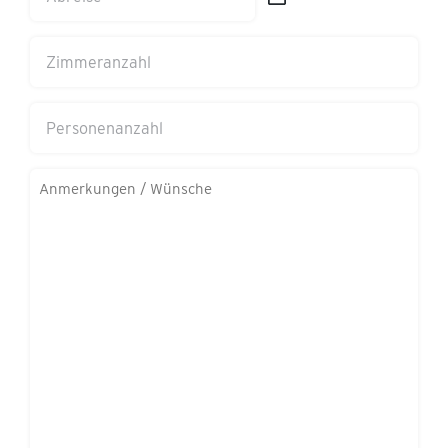
MM
TT
Schrägstrich
Schrägstrich
Zimmeranzahl
JJJJ
MM
Schrägstrich
Personenanzahl
JJJJ
Anmerkungen/Wünsche